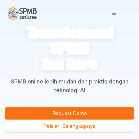
Transformasi
SPMB
Era Baru
SPMB online lebih mudah dan praktis dengan
teknologi AI
Request Demo
Pelajari Selengkapnya