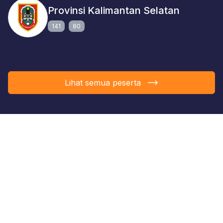
Provinsi Kalimantan Selatan
141
80
Lihat semua peserta