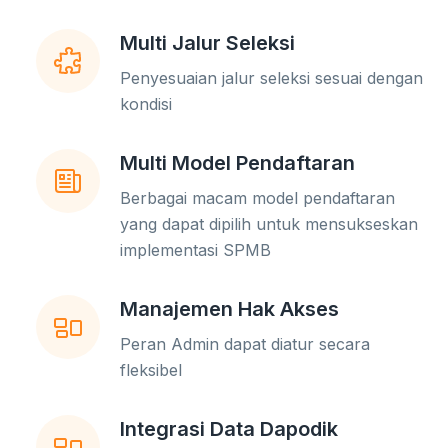
Multi Jalur Seleksi
Penyesuaian jalur seleksi sesuai dengan
kondisi
Multi Model Pendaftaran
Berbagai macam model pendaftaran
yang dapat dipilih untuk mensukseskan
implementasi SPMB
Manajemen Hak Akses
Peran Admin dapat diatur secara
fleksibel
Integrasi Data Dapodik